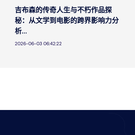
吉布森的传奇人生与不朽作品探
秘：从文学到电影的跨界影响力分
析...
2026-06-03 06:42:22