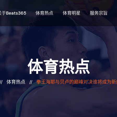
关于beats365
体育热点
体育明星
服务宗旨
体育热点
//
体育热点
//
拳王海耶与贝卢的巅峰对决谁将成为新