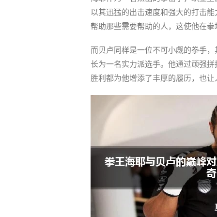
以其迅猛的出击速度和强大的打击能
帮助那些需要帮助的人，这使他在拳
而贝卢同样是一位不可小觑的拳手，
长为一名实力派选手。他通过顽强拼
胜利都为他增添了丰厚的履历，也让