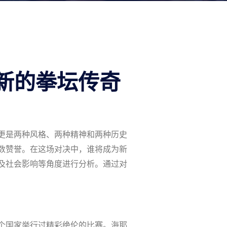
新的拳坛传奇
更是两种风格、两种精神和两种历史
数赞誉。在这场对决中，谁将成为新
及社会影响等角度进行分析。通过对
个国家举行过精彩绝伦的比赛。海耶