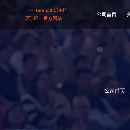
beats365(中国
公司首页
区)-唯一官方网站
公司首页