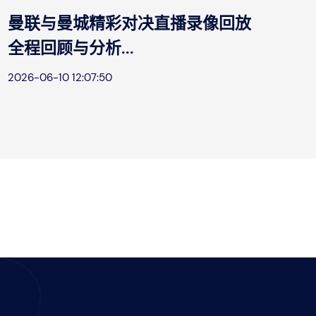
曼联与曼城精彩对决直播录像回放
克
全程回顾与分析...
全
2026-06-10 12:07:50
202