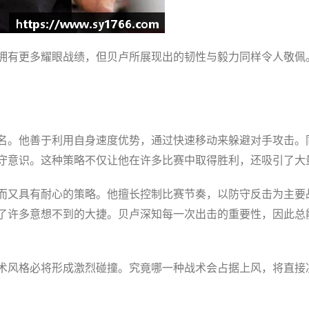
拥有更多耀眼战绩，但贝卢所展现出的韧性与毅力同样令人敬佩
名。他善于利用自身速度优势，通过快速移动来躲避对手攻击。
守意识。这种策略不仅让他在许多比赛中取得胜利，还吸引了大
而又具有耐心的策略。他擅长控制比赛节奏，以防守反击为主要
了许多意想不到的大捷。贝卢深知每一次出击的重要性，因此总
术风格必将形成激烈碰撞。究竟哪一种战术会占据上风，将直接