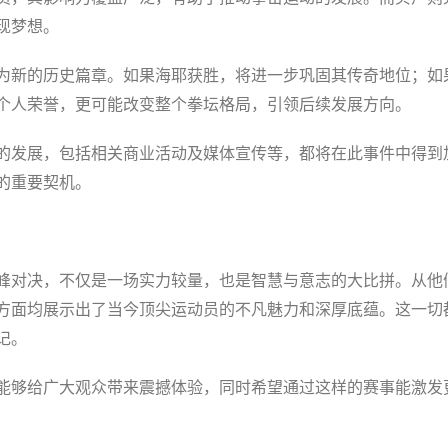
现梦想。
为新的历史篇章。如果海耶获胜，将进一步巩固其传奇地位；如
个人荣誉，更可能改变整个拳坛格局，引领后续发展方向。
的发展，包括相关商业活动及媒体宣传等，都将在此事件中得到
的重要契机。
峰对决，不仅是一场实力较量，也是智慧与意志的大比拼。从他
方面均展示出了当今顶尖运动员的不凡魅力和深厚底蕴。这一切
记。
能够给广大观众带来震撼体验，同时希望通过这样的赛事能激发
！