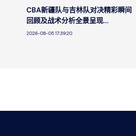
分
CBA新疆队与吉林队对决精彩瞬间
回顾及战术分析全景呈现...
2026-08-05 17:39:20