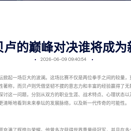
贝卢的巅峰对决谁将成为
2026-06-09 09:40:54
坛掀起一场巨大的波澜。这场比赛不仅是两位拳手之间的较量，
性著称，而贝卢则凭借坚韧不拔的意志力和丰富的经验赢得了无
探讨这一问题，分别从双方的职业生涯、战术特点、心理状态以
更清晰地看到未来拳坛的发展脉络，以及新一代传奇的可能性。
涯充满了辉煌与荣耀。他曾多次获得世界重量级冠军，并且在多