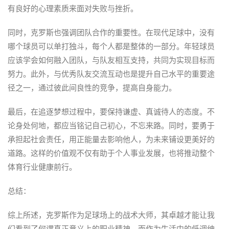
有良好的心理素质来面对失败与挫折。
同时，克罗斯也强调团队合作的重要性。在现代足球中，没有
哪个球员可以单打独斗，每个人都是整体的一部分。年轻球员
应该学会如何融入团队，与队友相互支持，共同为实现目标而
努力。此外，与优秀队友交流互动也是提升自己水平的重要途
径之一，通过彼此间良性的竞争，提高自身能力。
最后，在追逐梦想过程中，要保持谦虚、真诚待人的态度。不
论身处何地，都应当铭记自己初心，不忘来路。同时，要勇于
承担起社会责任，用正能量去影响他人，为未来铺设更美好的
道路。这样的价值观不仅有助于个人事业发展，也将推动整个
体育行业健康前行。
总结：
综上所述，克罗斯作为足球场上的战术大师，其卓越才能让我
们看到了何谓真正意义上的职业精神。而作为生活中的低调绅