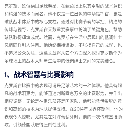
克罗斯，这位德国足球明星，在绿茵场上以其卓越的战术意识
和精湛的技术而闻名。他不仅是一位出色的中场指挥官，更是
球队战术体系中的核心支柱。通过对比赛节奏的掌控、精准的
传球与视野，克罗斯在无数重要赛事中扮演了关键角色，帮助
球队取得辉煌成就。然而，克罗斯在生活中展现出的低调绅士
风范同样引人注目。他始终保持谦逊，不张扬自己的成就，也
不追求公众关注。这篇文章将从四个方面深入探讨克罗斯作为
足球场上的战术大师与生活中的低调绅士之间的完美结合。
1、战术智慧与比赛影响
克罗斯在比赛中的表现可谓是足球艺术的一种体现。他具备超
凡的战术洞察力，能够迅速判断瞬息万变的比赛形势，并作出
相应调整。无论是在俱乐部还是国家队，他都能凭借敏锐的意
识和高超的技术为球队提供支持。在2014年世界杯期间，他的
表现令人惊叹，尤其是在对阵葡萄牙时，他的一次传球直接助
攻，引领德国队取得压倒性胜利。