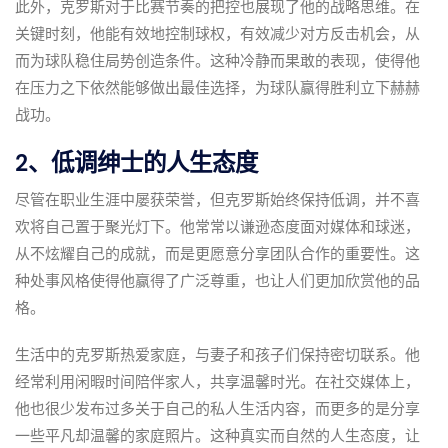
此外，克罗斯对于比赛节奏的把控也展现了他的战略思维。在
关键时刻，他能有效地控制球权，有效减少对方反击机会，从
而为球队稳住局势创造条件。这种冷静而果敢的表现，使得他
在压力之下依然能够做出最佳选择，为球队赢得胜利立下赫赫
战功。
2、低调绅士的人生态度
尽管在职业生涯中屡获荣誉，但克罗斯始终保持低调，并不喜
欢将自己置于聚光灯下。他常常以谦逊态度面对媒体和球迷，
从不炫耀自己的成就，而是更愿意分享团队合作的重要性。这
种处事风格使得他赢得了广泛尊重，也让人们更加欣赏他的品
格。
生活中的克罗斯热爱家庭，与妻子和孩子们保持密切联系。他
经常利用闲暇时间陪伴家人，共享温馨时光。在社交媒体上，
他也很少发布过多关于自己的私人生活内容，而更多的是分享
一些平凡却温馨的家庭照片。这种真实而自然的人生态度，让