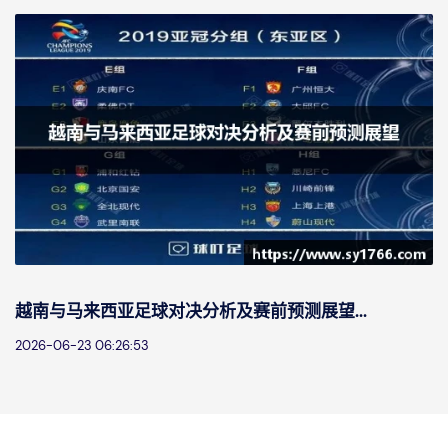
越南与马来西亚足球对决分析及赛前预测展望...
2026-06-23 06:26:53