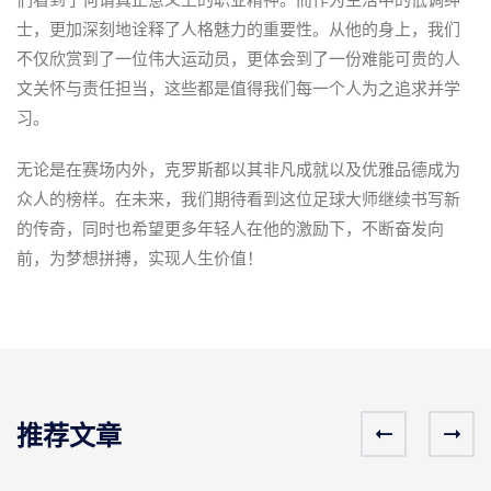
士，更加深刻地诠释了人格魅力的重要性。从他的身上，我们
不仅欣赏到了一位伟大运动员，更体会到了一份难能可贵的人
文关怀与责任担当，这些都是值得我们每一个人为之追求并学
习。
无论是在赛场内外，克罗斯都以其非凡成就以及优雅品德成为
众人的榜样。在未来，我们期待看到这位足球大师继续书写新
的传奇，同时也希望更多年轻人在他的激励下，不断奋发向
前，为梦想拼搏，实现人生价值！
推荐文章