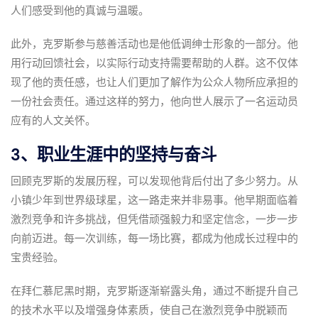
人们感受到他的真诚与温暖。
此外，克罗斯参与慈善活动也是他低调绅士形象的一部分。他
用行动回馈社会，以实际行动支持需要帮助的人群。这不仅体
现了他的责任感，也让人们更加了解作为公众人物所应承担的
一份社会责任。通过这样的努力，他向世人展示了一名运动员
应有的人文关怀。
3、职业生涯中的坚持与奋斗
回顾克罗斯的发展历程，可以发现他背后付出了多少努力。从
小镇少年到世界级球星，这一路走来并非易事。他早期面临着
激烈竞争和许多挑战，但凭借顽强毅力和坚定信念，一步一步
向前迈进。每一次训练，每一场比赛，都成为他成长过程中的
宝贵经验。
在拜仁慕尼黑时期，克罗斯逐渐崭露头角，通过不断提升自己
的技术水平以及增强身体素质，使自己在激烈竞争中脱颖而