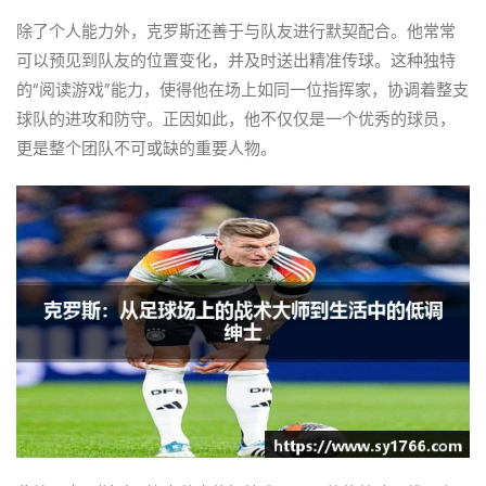
除了个人能力外，克罗斯还善于与队友进行默契配合。他常常
可以预见到队友的位置变化，并及时送出精准传球。这种独特
的“阅读游戏”能力，使得他在场上如同一位指挥家，协调着整支
球队的进攻和防守。正因如此，他不仅仅是一个优秀的球员，
更是整个团队不可或缺的重要人物。