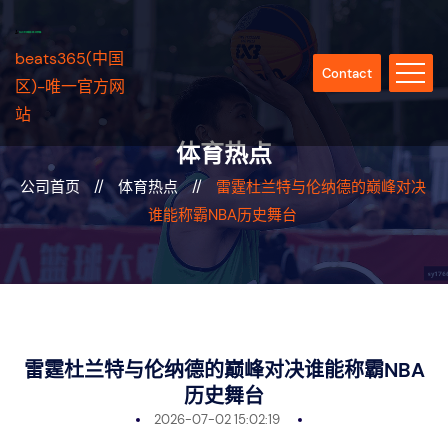
beats365(中国
Contact
区)-唯一官方网
站
体育热点
公司首页
//
体育热点
//
雷霆杜兰特与伦纳德的巅峰对决
谁能称霸NBA历史舞台
雷霆杜兰特与伦纳德的巅峰对决谁能称霸NBA
历史舞台
2026-07-02 15:02:19