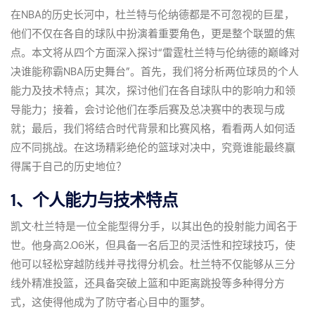
在NBA的历史长河中，杜兰特与伦纳德都是不可忽视的巨星，
他们不仅在各自的球队中扮演着重要角色，更是整个联盟的焦
点。本文将从四个方面深入探讨“雷霆杜兰特与伦纳德的巅峰对
决谁能称霸NBA历史舞台”。首先，我们将分析两位球员的个人
能力及技术特点；其次，探讨他们在各自球队中的影响力和领
导能力；接着，会讨论他们在季后赛及总决赛中的表现与成
就；最后，我们将结合时代背景和比赛风格，看看两人如何适
应不同挑战。在这场精彩绝伦的篮球对决中，究竟谁能最终赢
得属于自己的历史地位？
1、个人能力与技术特点
凯文·杜兰特是一位全能型得分手，以其出色的投射能力闻名于
世。他身高2.06米，但具备一名后卫的灵活性和控球技巧，使
他可以轻松穿越防线并寻找得分机会。杜兰特不仅能够从三分
线外精准投篮，还具备突破上篮和中距离跳投等多种得分方
式，这使得他成为了防守者心目中的噩梦。