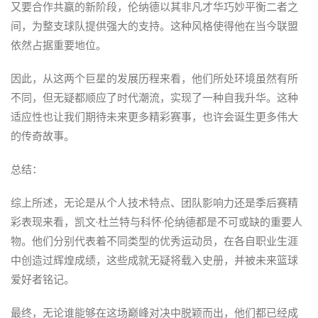
又要合作共赢的新阶段，伦纳德以其非凡才华巧妙平衡二者之
间，为整支球队提供强大的支持。这种风格使得他在当今联盟
依然占据重要地位。
因此，从这两个巨星的发展历程来看，他们所处环境虽然有所
不同，但无疑都顺应了时代潮流，实现了一种自我升华。这种
适应性也让我们期待未来更多精彩赛事，也许会诞生更多伟大
的传奇故事。
总结：
综上所述，无论是从个人技术特点、团队影响力还是季后赛精
彩表现来看，凯文·杜兰特与科怀·伦纳德都是不可或缺的重要人
物。他们分别代表着不同类型的优秀运动员，在各自职业生涯
中创造过辉煌成绩，这些成就无疑将载入史册，并被未来篮球
爱好者铭记。
最终，无论谁能够在这场巅峰对决中脱颖而出，他们都已经成