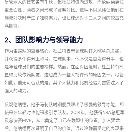
尽管两人的技艺各有千秋，但杜兰特偏向进攻，而伦纳德更注
重全面性，两者之间形成了鲜明对比。这种不同风格让他们在
巅峰对决时产生了独特魅力，也让球迷对于二人之间的较量充
满期待。
2、团队影响力与领导能力
作为雷霆队的重要核心，杜兰特曾带领球队打入NBA总决赛，
并获得多个得分王称号。在球队中，他不仅是首发得分手，也
是年轻球员们的重要榜样。然而，在面对困境时，杜兰特有时
显得比较依赖队友，这也成为一些人批评他的原因之一。尽管
如此，他无可否认的是，其个人魅力和比赛经验为雷霆注入了
强大的动力。
反观伦纳德，他于马刺队时期便展现出了极强的领导才能，即
使是在年轻时也能积极引导队友。2014年，他获得NBA总冠军
及总决赛MVP，从此奠定了自己在联盟中的位置。加入猛龙
后，伦纳德再次证明了自己的价值，通过冷静而坚定的表现带