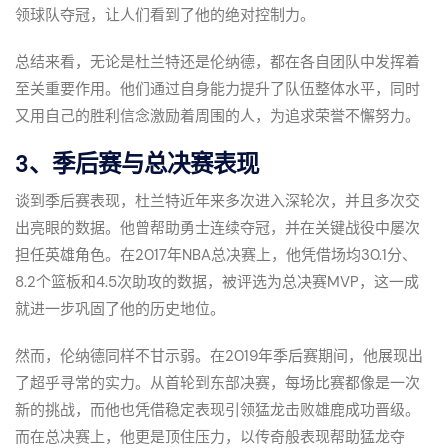
领球队夺冠，让人们看到了他的绝对控制力。
总结来看，无论是杜兰特还是伦纳德，都在各自团队中发挥着
至关重要作用。他们通过自身能力提升了队伍整体水平，同时
又用自己的胜利信念激励着周围的人，为追求荣誉不懈努力。
3、季后赛与总决赛表现
谈到季后赛表现，杜兰特近年来多次进入深轮次，并且多次交
出亮眼的数据。他曾帮助勇士连续夺冠，并在关键战役中屡次
担任英雄角色。在2017年NBA总决赛上，他凭借场均30.1分、
8.2个篮板和4.5次助攻的数据，被评选为总决赛MVP，这一成
就进一步巩固了他的历史地位。
然而，伦纳德同样不甘示弱。在2019年季后赛期间，他展现出
了超乎寻常的实力。从首轮到东部决赛，每场比赛都像是一次
新的挑战，而他也凭借稳定表现引领猛龙击败雄鹿成功晋级。
而在总决赛上，他更是顶住压力，以传奇般表现帮助猛龙夺