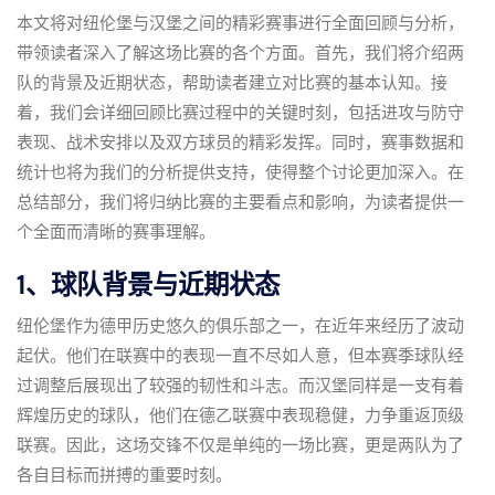
本文将对纽伦堡与汉堡之间的精彩赛事进行全面回顾与分析，
带领读者深入了解这场比赛的各个方面。首先，我们将介绍两
队的背景及近期状态，帮助读者建立对比赛的基本认知。接
着，我们会详细回顾比赛过程中的关键时刻，包括进攻与防守
表现、战术安排以及双方球员的精彩发挥。同时，赛事数据和
统计也将为我们的分析提供支持，使得整个讨论更加深入。在
总结部分，我们将归纳比赛的主要看点和影响，为读者提供一
个全面而清晰的赛事理解。
1、球队背景与近期状态
纽伦堡作为德甲历史悠久的俱乐部之一，在近年来经历了波动
起伏。他们在联赛中的表现一直不尽如人意，但本赛季球队经
过调整后展现出了较强的韧性和斗志。而汉堡同样是一支有着
辉煌历史的球队，他们在德乙联赛中表现稳健，力争重返顶级
联赛。因此，这场交锋不仅是单纯的一场比赛，更是两队为了
各自目标而拼搏的重要时刻。