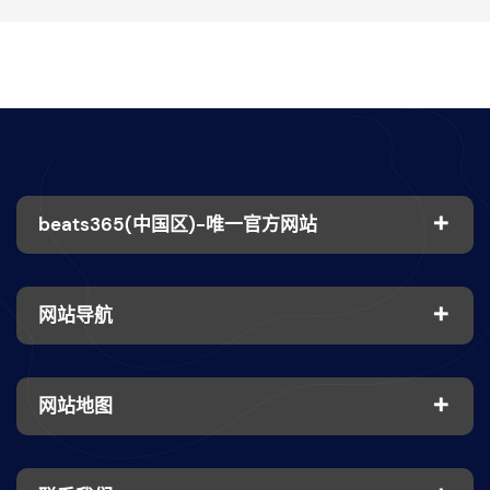
beats365(中国区)-唯一官方网站
网站导航
网站地图