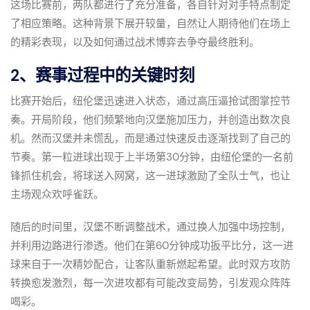
这场比赛前，两队都进行了充分准备，各自针对对手特点制定
了相应策略。这种背景下展开较量，自然让人期待他们在场上
的精彩表现，以及如何通过战术博弈去争夺最终胜利。
2、赛事过程中的关键时刻
比赛开始后，纽伦堡迅速进入状态，通过高压逼抢试图掌控节
奏。开局阶段，他们频繁地向汉堡施加压力，并创造出数次良
机。然而汉堡并未慌乱，而是通过快速反击逐渐找到了自己的
节奏。第一粒进球出现于上半场第30分钟，由纽伦堡的一名前
锋抓住机会，将球送入网窝，这一进球激励了全队士气，也让
主场观众欢呼雀跃。
随后的时间里，汉堡不断调整战术，通过换人加强中场控制，
并利用边路进行渗透。他们在第60分钟成功扳平比分，这一进
球来自于一次精妙配合，让客队重新燃起希望。此时双方攻防
转换愈发激烈，每一次进攻都有可能改变局势，引发观众阵阵
喝彩。