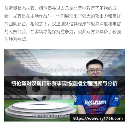
从近期状态来看，纽伦堡在过去几轮比赛中取得了不错的成
绩，尤其是在主场作战时，他们展现出了强大的攻击力和良好
的团队配合。相较之下，汉堡则凭借其深厚的板凳深度和丰富
的大赛经验，在客场亦能保持竞争力，因此双方都具备了较强
的胜利欲望。