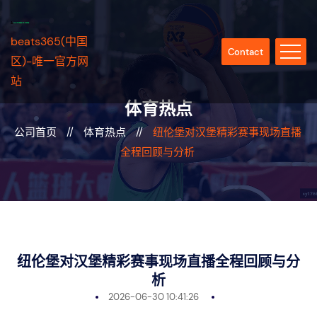
beats365(中国
Contact
区)-唯一官方网
站
体育热点
公司首页
//
体育热点
//
纽伦堡对汉堡精彩赛事现场直播
全程回顾与分析
纽伦堡对汉堡精彩赛事现场直播全程回顾与分
析
2026-06-30 10:41:26