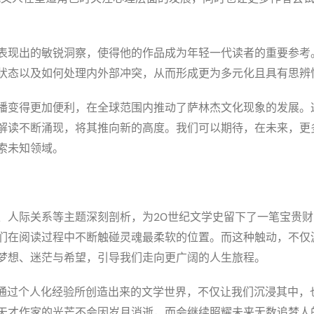
表现出的敏锐洞察，使得他的作品成为年轻一代读者的重要参考
状态以及如何处理内外部冲突，从而形成更为多元化且具有思辨
播变得更加便利，在全球范围内推动了萨林杰文化现象的发展。
解读不断涌现，将其推向新的高度。我们可以期待，在未来，更
索未知领域。
、人际关系等主题深刻剖析，为20世纪文学史留下了一笔宝贵
们在阅读过程中不断触碰灵魂最柔软的位置。而这种触动，不仅
梦想、迷茫与希望，引导我们走向更广阔的人生旅程。
作家，他通过个人化经验所创造出来的文学世界，不仅让我们沉浸其中
天才作家的光芒不会因岁月消逝，而会继续照耀未来无数追梦人