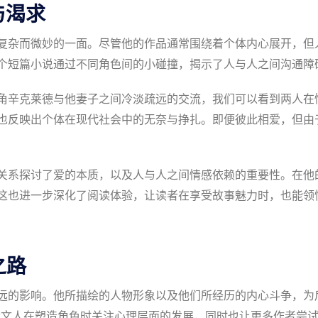
与渴求
复杂而微妙的一面。尽管他的作品通常围绕着个体内心展开，但
个短篇小说通过不同角色间的小碰撞，揭示了人与人之间沟通障
角辛克莱德与他妻子之间冷淡疏远的交流，我们可以看到两人在
也反映出个体在现代社会中的无奈与挣扎。即便彼此相爱，但由
关系探讨了爱的本质，以及人与人之间情感依赖的重要性。在他
这也进一步深化了阅读体验，让读者在享受故事魅力时，也能领
之路
远的影响。他所描绘的人物形象以及他们所经历的内心斗争，为
代文人在塑造角色时关注心理层面的发展，同时也让更多作者尝