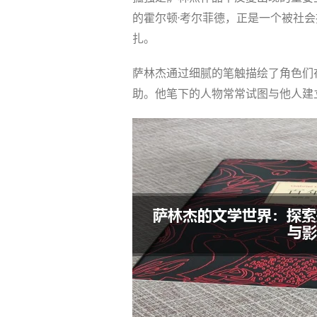
的霍尔顿·考尔菲德，正是一个被社
扎。
萨林杰通过细腻的笔触描绘了角色们
助。他笔下的人物常常试图与他人建