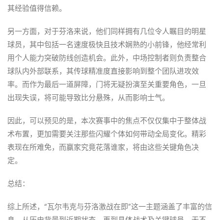
其经验值得信赖。
另一方面，对于芬洛来说，他们同样拥有几位令人瞩目的明星
球员，其中包括一名速度极快且技术娴熟的小前锋，他经常利
用个人能力突破防线创造机会。此外，中场控制者则负责整合
球队内外部联系，其传球精准度直接影响到整个团队进攻效
率。而作为最后一道屏障，门将无疑扮演至关重要角色，一旦
出现失误，将可能导致比分悬殊，从而影响士气。
因此，可以预见的是，本次赛事中的焦点不仅仅集中于整体战
术布置，更加需要关注那些闪耀个体如何带动全局变化。精彩
表现在所难免，而赢家究竟花落谁家，将由这些关键角色决
定。
总结：
综上所述，“瓦尔韦克与芬洛激战在即”这一主题涵盖了丰富的信
息，从历史背景到近期状态，再到具体战术及关键球员，无不