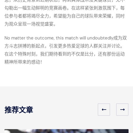
勾勒出一幅生动鲜明的竞赛画卷。在这样紧张刺激氛围下，每
位参与者都将竭尽全力，希望能为自己的球队带来荣耀，同时
为观众呈现一场视觉盛宴。
No matter the outcome, this match will undoubtedly成为双
方斗志拼搏的新起点，引发更多热爱足球的人群关注并讨论。
在这个特殊时刻，我们期待看到的不仅是比分，还有那份运动
精神所带来的感动！
推荐文章