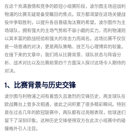
在这个充满激情和竞争的欧冠小组赛阶段，波尔图主场迎战利
物浦的比赛无疑是备受瞩目的焦点。双方都渴望在这场关键战
役中争取胜利，以提升各自晋级淘汰赛的希望。波尔图作为主
场球队，拥有强大的主场气势和不容小觑的实力，而利物浦则
以其丰富的欧战经验和强大的攻击力而闻名。这场比赛不仅仅
是一场普通的对决，更是两队策略、技艺与心理博弈的较量。
在接下来的文章中，我们将从比赛背景、球队状态与阵容分
析、战术对比以及比赛前景四个方面深入探讨这场令人期待的
对决。
1、比赛背景与历史交锋
波尔图与利物浦之间有着悠久且激烈的交锋历史，两支球队在
欧战舞台上曾多次相遇，彼此之间积累了很多精彩瞬间。特别
是在过去几年的欧冠联赛中，两队都有过亮眼表现，给球迷们
留下了深刻印象。这种历史交锋使得双方在此次小组赛中的碰
撞格外引人注目。