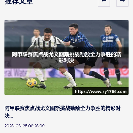
推荐文章
阿甲联赛焦点战尤文图斯挑战劲敌全力争胜的精彩对
决...
2026-06-25 06:26:09