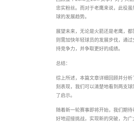
忠实粉丝。而对于老鹰来说，此役虽
球的发展趋势。
展望未来，无论是火箭还是老鹰，都
则需加快年轻球员的发展步伐，通过
持竞争力，并争取更好的成绩。
总结：
综上所述，本篇文章详细回顾并分析了
刻表现，我们可以清楚地看到两支球
了启示。
随着新一轮赛事即将开始，我们期待
好地迎接挑战，实现新的突破，为广