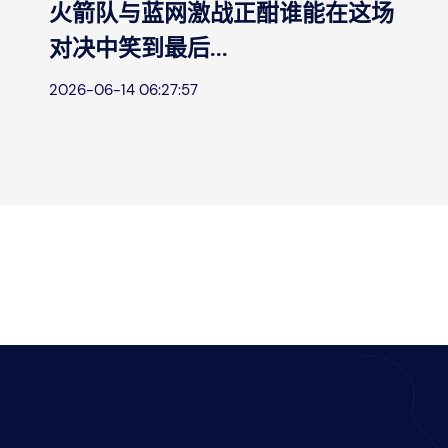
火箭队与蓝网激战正酣谁能在这场
对决中笑到最后...
2026-06-14 06:27:57