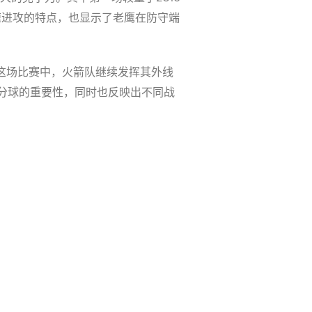
快速进攻的特点，也显示了老鹰在防守端
在这场比赛中，火箭队继续发挥其外线
分球的重要性，同时也反映出不同战