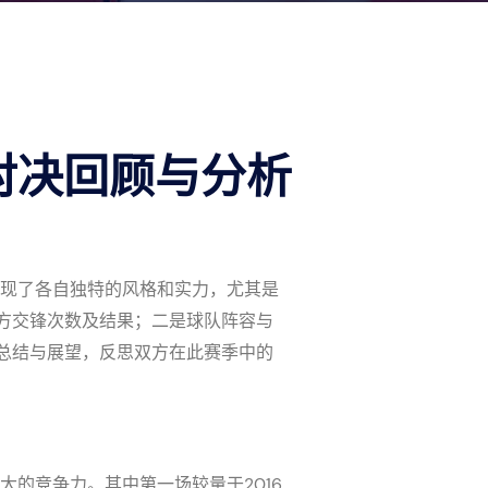
彩对决回顾与分析
展现了各自独特的风格和实力，尤其是
方交锋次数及结果；二是球队阵容与
总结与展望，反思双方在此赛季中的
大的竞争力。其中第一场较量于2016