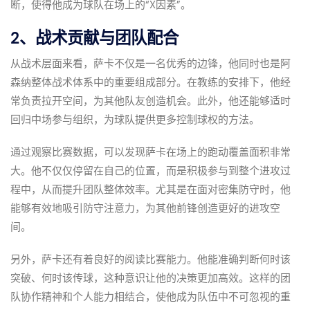
断，使得他成为球队在场上的“X因素”。
2、战术贡献与团队配合
从战术层面来看，萨卡不仅是一名优秀的边锋，他同时也是阿
森纳整体战术体系中的重要组成部分。在教练的安排下，他经
常负责拉开空间，为其他队友创造机会。此外，他还能够适时
回归中场参与组织，为球队提供更多控制球权的方法。
通过观察比赛数据，可以发现萨卡在场上的跑动覆盖面积非常
大。他不仅仅停留在自己的位置，而是积极参与到整个进攻过
程中，从而提升团队整体效率。尤其是在面对密集防守时，他
能够有效地吸引防守注意力，为其他前锋创造更好的进攻空
间。
另外，萨卡还有着良好的阅读比赛能力。他能准确判断何时该
突破、何时该传球，这种意识让他的决策更加高效。这样的团
队协作精神和个人能力相结合，使他成为队伍中不可忽视的重