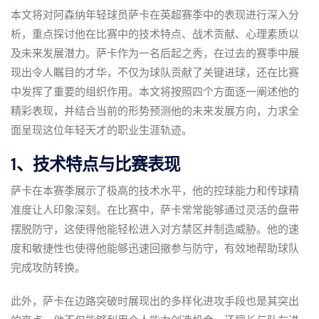
本文将对阿森纳年轻球员萨卡在英超赛季中的表现进行深入分
析，重点探讨他在比赛中的技术特点、战术贡献、心理素质以
及未来发展潜力。萨卡作为一名后起之秀，在过去的赛季中展
现出令人瞩目的才华，不仅为球队贡献了关键进球，还在比赛
中发挥了重要的组织作用。本文将按照四个方面逐一阐述他的
精彩表现，并结合当前的形势预测他的未来发展方向，力求全
面呈现这位年轻天才的职业生涯轨迹。
1、技术特点与比赛表现
萨卡在本赛季展示了极高的技术水平，他的控球能力和传球精
准度让人印象深刻。在比赛中，萨卡常常能够通过灵活的盘带
摆脱防守，这使得他能轻松进入对方禁区并制造威胁。他的速
度和敏捷性也使得他能够迅速回撤参与防守，有效地帮助球队
完成攻防转换。
此外，萨卡在边路突破时展现出的多样化进攻手段也是其突出