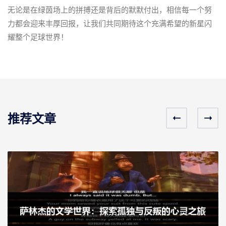
无论是在绿茵场上的拼搏还是背后的默默付出，相信每一个努
力都会迎来丰厚回报，让我们共同期待这个充满希望的新星闪
耀整个足球世界！
推荐文章