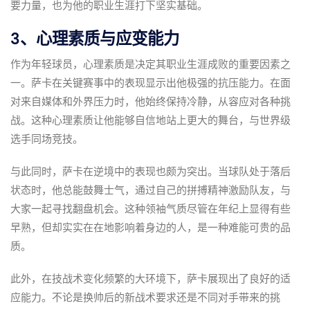
要力量，也为他的职业生涯打下坚实基础。
3、心理素质与应变能力
作为年轻球员，心理素质是决定其职业生涯成败的重要因素之
一。萨卡在关键赛事中的表现显示出他极强的抗压能力。在面
对来自媒体和外界压力时，他始终保持冷静，从容应对各种挑
战。这种心理素质让他能够自信地站上更大的舞台，与世界级
选手同场竞技。
与此同时，萨卡在逆境中的表现也颇为突出。当球队处于落后
状态时，他总能鼓舞士气，通过自己的拼搏精神激励队友，与
大家一起寻找翻盘机会。这种领袖气质尽管在年纪上显得有些
早熟，但却实实在在地影响着身边的人，是一种难能可贵的品
质。
此外，在技战术变化频繁的大环境下，萨卡展现出了良好的适
应能力。不论是换帅后的新战术要求还是不同对手带来的挑