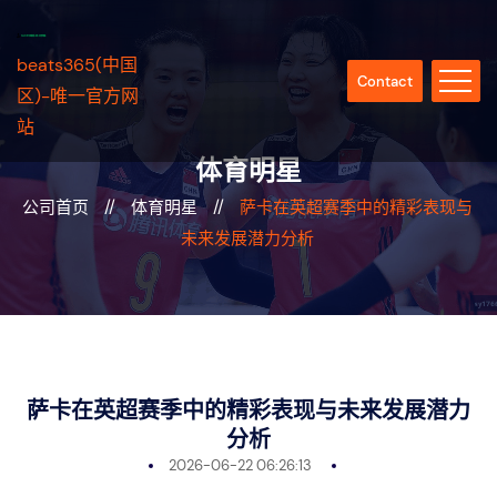
beats365(中国
Contact
区)-唯一官方网
站
体育明星
公司首页
//
体育明星
//
萨卡在英超赛季中的精彩表现与
未来发展潜力分析
萨卡在英超赛季中的精彩表现与未来发展潜力
分析
2026-06-22 06:26:13