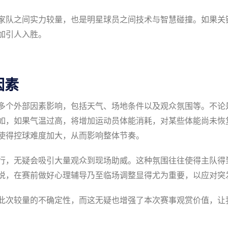
家队之间实力较量，也是明星球员之间技术与智慧碰撞。如果关
加引人入胜。
因素
多个外部因素影响，包括天气、场地条件以及观众氛围等。不论
如，如果气温过高，将增加运动员体能消耗，对某些体能尚未恢
使得控球难度加大，从而影响整体节奏。
行，无疑会吸引大量观众到现场助威。这种氛围往往使得主队得
说，在赛前做好心理辅导乃至临场调整显得尤为重要，以应对突
此次较量的不确定性，而这无疑也增强了本次赛事观赏价值，让