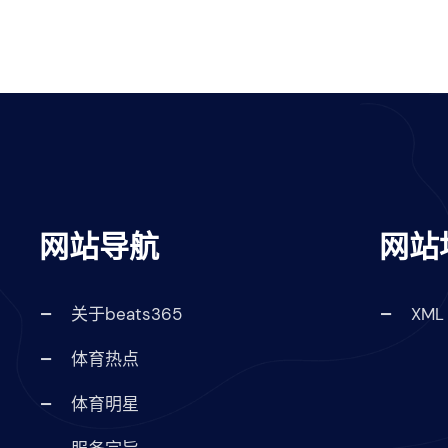
网站导航
网站
关于beats365
XML
体育热点
体育明星