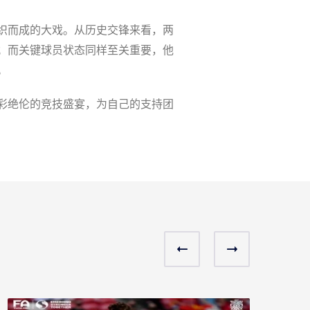
织而成的大戏。从历史交锋来看，两
；而关键球员状态同样至关重要，他
。
彩绝伦的竞技盛宴，为自己的支持团