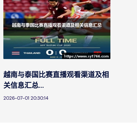
越南与泰国比赛直播观看渠道及相
火
关信息汇总...
揭
2026-07-01 20:30:14
202