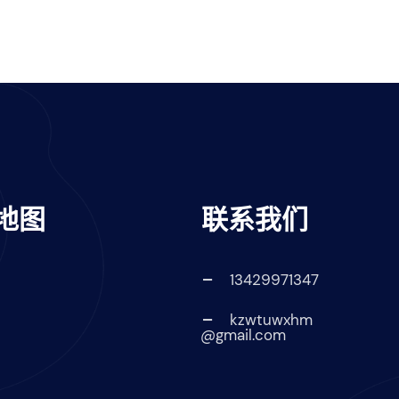
地图
联系我们
13429971347
kzwtuwxhm
@gmail.com