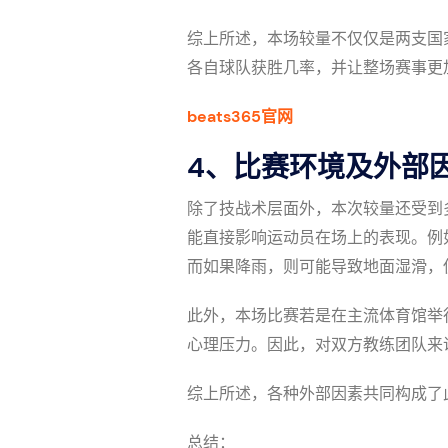
综上所述，本场较量不仅仅是两支国
各自球队获胜几率，并让整场赛事更
beats365官网
4、比赛环境及外部
除了技战术层面外，本次较量还受到
能直接影响运动员在场上的表现。例
而如果降雨，则可能导致地面湿滑，
此外，本场比赛若是在主流体育馆举
心理压力。因此，对双方教练团队来
综上所述，各种外部因素共同构成了
总结：