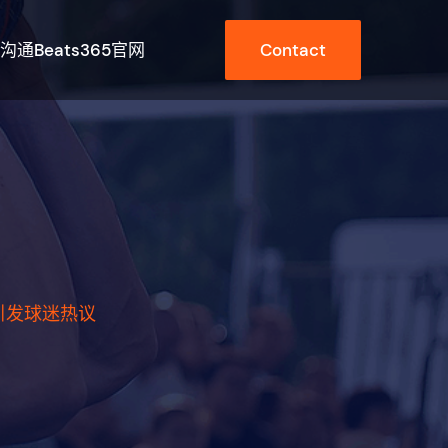
沟通beats365官网
Contact
引发球迷热议