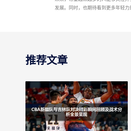
发展。同时，也期待看到更多年轻力
推荐文章