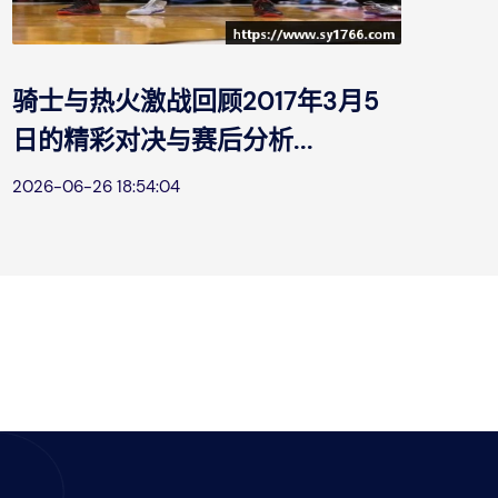
骑士与热火激战回顾2017年3月5
利
日的精彩对决与赛后分析...
赔
2026-06-26 18:54:04
202