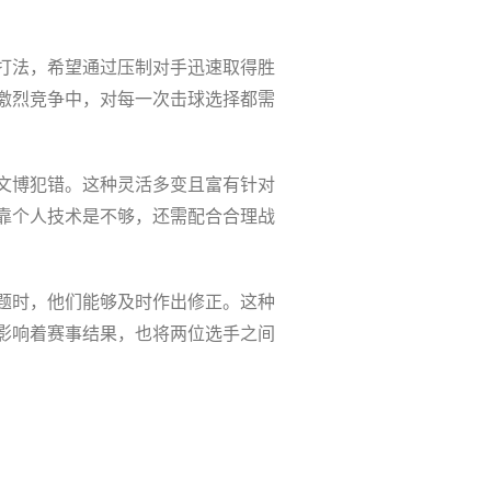
打法，希望通过压制对手迅速取得胜
激烈竞争中，对每一次击球选择都需
文博犯错。这种灵活多变且富有针对
靠个人技术是不够，还需配合合理战
题时，他们能够及时作出修正。这种
影响着赛事结果，也将两位选手之间