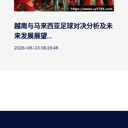
越南与马来西亚足球对决分析及未
来发展展望...
2026-06-23 06:26:48