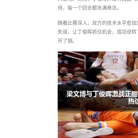
待，每一个回合都充满悬念。
随着比赛深入，双方的技术水平愈加
失误，让丁俊晖抓住机会，成功逆转
开了锅。