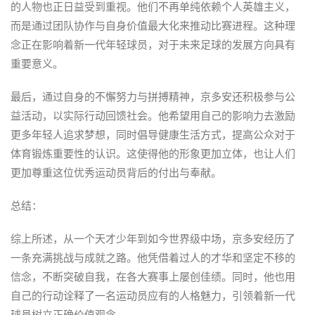
的人物也正日益受到重视。他们不再单纯依赖个人英雄主义，
而是通过团队协作与自身价值最大化来推动比赛进程。这种理
念正在影响着新一代年轻球员，对于未来足球的发展方向具有
重要意义。
最后，通过自身的不懈努力与拼搏精神，京多安还积极参与公
益活动，以实际行动回馈社会。他希望用自己的影响力去激励
更多年轻人追求梦想，同时倡导健康生活方式，提高公众对于
体育锻炼重要性的认识。这使得他的形象更加立体，也让人们
更加尊重这位优秀运动员背后的付出与奉献。
总结：
综上所述，从一个天才少年到如今世界级中场，京多安经历了
一条充满挑战与成就之路。他凭借着过人的才华和坚定不移的
信念，不断突破自我，在各大赛事上屡创佳绩。同时，他也用
自己的行动诠释了一名运动员应有的人格魅力，引领着新一代
球员树立正确价值观念。