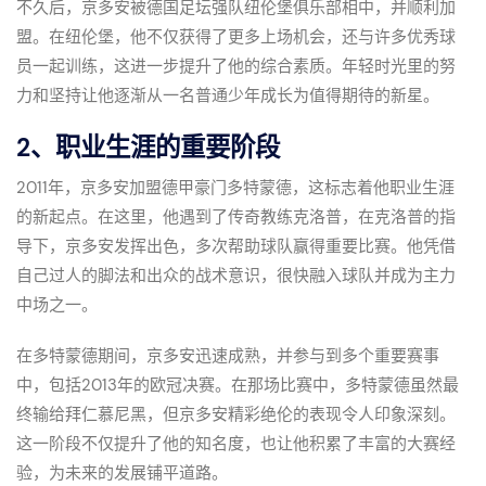
不久后，京多安被德国足坛强队纽伦堡俱乐部相中，并顺利加
盟。在纽伦堡，他不仅获得了更多上场机会，还与许多优秀球
员一起训练，这进一步提升了他的综合素质。年轻时光里的努
力和坚持让他逐渐从一名普通少年成长为值得期待的新星。
2、职业生涯的重要阶段
2011年，京多安加盟德甲豪门多特蒙德，这标志着他职业生涯
的新起点。在这里，他遇到了传奇教练克洛普，在克洛普的指
导下，京多安发挥出色，多次帮助球队赢得重要比赛。他凭借
自己过人的脚法和出众的战术意识，很快融入球队并成为主力
中场之一。
在多特蒙德期间，京多安迅速成熟，并参与到多个重要赛事
中，包括2013年的欧冠决赛。在那场比赛中，多特蒙德虽然最
终输给拜仁慕尼黑，但京多安精彩绝伦的表现令人印象深刻。
这一阶段不仅提升了他的知名度，也让他积累了丰富的大赛经
验，为未来的发展铺平道路。